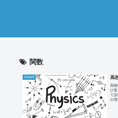
関数
高
高校物理
高校
び直
て説
の理