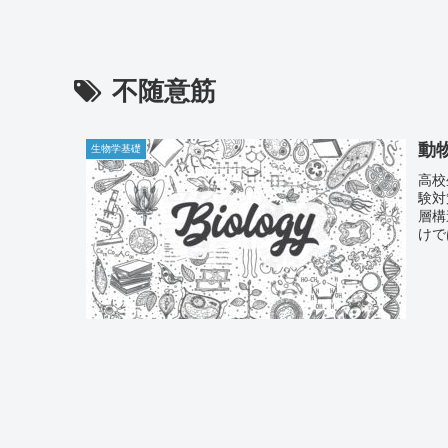
不随意筋
動
生物学基礎
高校
験対
層構
けで