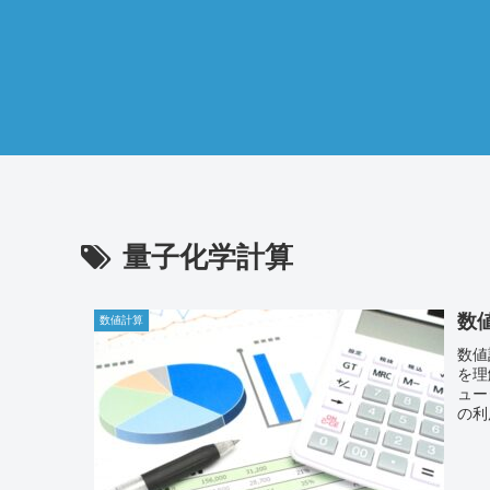
量子化学計算
数
数値計算
数値
を理
ュー
の利