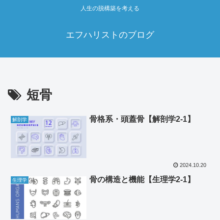
人生の脱構築を考える
エフハリストのブログ
短骨
骨格系・頭蓋骨【解剖学2‐1】
解剖学
2024.10.20
骨の構造と機能【生理学2‐1】
生理学