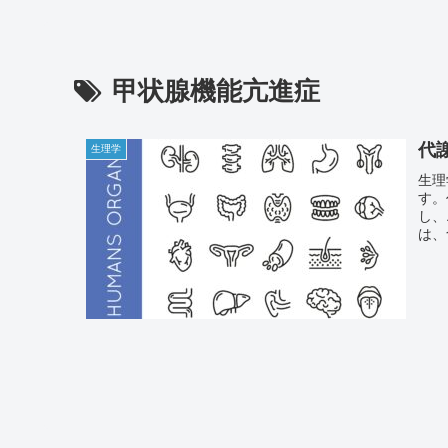
甲状腺機能亢進症
代
生理学
生理
す。
し、
は、