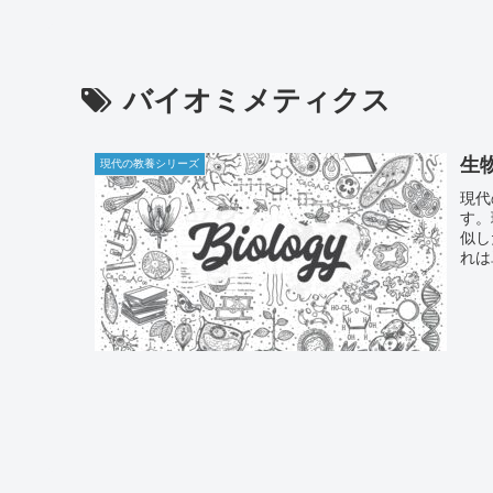
バイオミメティクス
生
現代の教養シリーズ
現代
す。
似し
れは