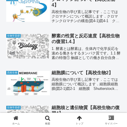
4】
高校生物の学び直し記事です．ここでは
クロマチンについて概説します．クロマ
チンクロマチンの構造(図4‐1)図4-1 クロ
マチンの構造 ShutterstockよりDouble
Helix：二重らせん，Histone：ヒストン，
Nucleoso...
酵素の性質と反応速度【高校生物
生物学基礎
の復習1.4.】
1. 酵素とは酵素は、生体内で化学反応を
速める働きをするタンパク質です。1.1 酵
素の特徴① 触媒としての働き自分自身は
変化せずに、化学反応の速度を速める反
応の前後で酵素の量や性質は変わらない
何度も繰り返し使える② 基質特異性酵素
細胞膜について【高校生物2】
高校生物
は特定の物...
高校生物の学び直し記事です．ここでは
細胞膜について概説します．細胞膜細胞
膜(図2‐1)図2‐1 細胞膜 Shutterstockよ
りCell Membrane：細胞膜，
Phospholipid：リン脂質，Hydrophilic
Head：親...
細胞核と遺伝物質【高校生物の復
生物学基礎
習4】
生物の最小単位である細胞。その中心で
ホーム
検索
トップ
サイドバー
圧倒的な存在感を放つのが細胞核（単に