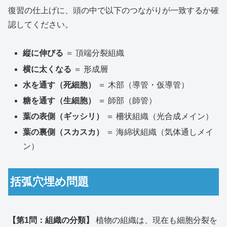
復習の仕上げに、頭の中で以下のつながりが一致するか確
認してください。
縦に伸びる
＝ 頂端分裂組織
横に太くなる
＝ 形成層
水を通す（死細胞）
＝ 木部（導管・仮導管）
糖を通す（生細胞）
＝ 師部（師管）
葉の表側（ギッシリ）
＝ 柵状組織（光合成メイン）
葉の裏側（スカスカ）
＝ 海綿状組織（気体通しメイ
ン）
括弧穴埋め問題
【第1問：組織の分類】
植物の組織は、現在も細胞分裂を