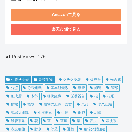
Amazonで見る
楽天市場で見る
Post Views:
176
生物学基礎
高校生物
クチクラ層
仮導管
光合成
分泌
分裂組織
基本組織系
導管
師管
師部
形成層
木部
柵状組織
栄養器官
根
根毛
根端
植物
植物の組織・器官
気孔
永久組織
海綿状組織
生殖器官
生物
細胞
組織
維管束系
花
茎
茎頂
葉
表皮
表皮系
表皮細胞
貯水
貯蔵
通気
頂端分裂組織