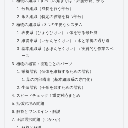
植物の組織：すべての始まりは「細胞分裂」から
分裂組織（成長を行う部分）
永久組織（特定の役割を持つ部分）
植物の組織系：3つの主要なシステム
表皮系（ひょうひけい）：体を守る最外層
維管束系（いかんそくけい）：水と栄養の通り道
基本組織系（きほんそくけい）：実質的な作業スペ
ース
植物の器官：役割ごとのパーツ
栄養器官（個体を維持するための器官）
葉の内部構造（基本組織系の専門化）
生殖器官（子孫を残すための器官）
スピードチェック！重要対応まとめ
括弧穴埋め問題
解答とワンポイント解説
正誤選択問題（〇か×か）
解答と解説