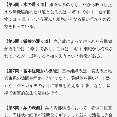
【第5問：水の通り道】
維管束系のうち、根から吸収した
水や無機塩類の通り道となるのは（ ⑧ ）であり、被子植
物では（ ⑨ ）という死んだ細胞からなる長い管がその役
割を担っている。
【第6問：栄養の通り道】
光合成によって作られた有機物
が通る管は（ ⑩ ）であり、これは（ ⑪ ）細胞から構成さ
れているが、成熟すると核を失うという特徴がある。
【第7問：基本組織系の機能】
基本組織系は、表皮系と維
管束系の隙間を埋めるだけでなく、葉緑体を用いた（ ⑫
）や、ジャガイモのように栄養を蓄える（ ⑬ ）など、多
様で実質的な生命活動を行う。
【第8問：葉の表側】
葉の内部構造において、表側に位置
し、円柱状の細胞が隙間なくギッシリと並んで活発に光合