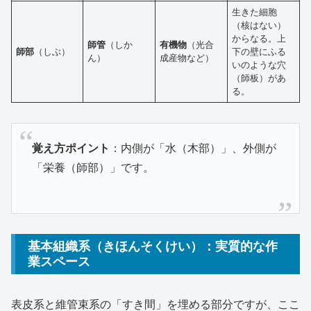
生きた細胞
（核はない）
からなる。上
師管
（しか
有機物
（光合
師部
（しぶ）
下の壁にふる
ん）
成産物など）
いのような穴
（師板）があ
る。
覚え方ポイント
：内側が「水（木部）」、外側が
「栄養（師部）」です。
基本組織系（きほんそくけい）：実質的な作
業スペース
表皮系と維管束系の「すき間」を埋める部分ですが、ここ