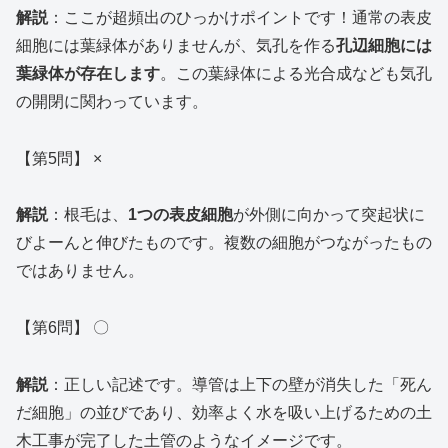
解説
：ここが超頻出のひっかけポイントです！通常の表皮
細胞には葉緑体がありませんが、気孔を作る
孔辺細胞には
葉緑体が存在します
。この葉緑体による光合成なども気孔
の開閉に関わっています。
【第5問】 ×
解説
：根毛は、
1つの表皮細胞
が外側に向かって突起状に
びよーんと伸びたものです。複数の細胞がつながったもの
ではありません。
【第6問】 〇
解説
：正しい記述です。導管は上下の壁が消失した「死ん
だ細胞」の並びであり、効率よく水を吸い上げるための土
木工事が完了した土管のようなイメージです。