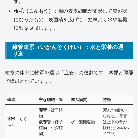
す。
根毛（こんもう）
：根の表皮細胞が変形して突起状
になったもの。表面積を広げて、効率よく水や無機
塩類を吸収します。
維管束系（いかんそくけい）：水と栄養の通
り道
植物の体中に物質を運ぶ「血管」の役割です。
木部
と
師部
で構成されています。
構成
主な細胞・管
運ぶ物質
特徴
導管
（被子植
死んだ細胞か
物）
らなる。導管
木部
（もく
仮導管
（裸子
水
・無機塩類
は上下の壁が
ぶ）
植物・シダ植
抜けた1本のパ
物）
イプ状。