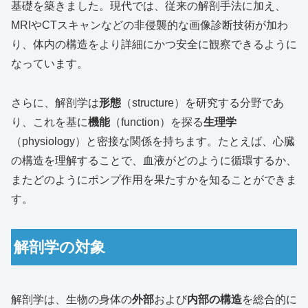
基礎を築きました。現代では、従来の解剖手法に加え、
MRIやCTスキャンなどの非侵襲的な画像診断技術が加わ
り、体内の構造をより詳細にかつ安全に観察できるように
なっています。
さらに、解剖学は
形態
（structure）を研究する分野であ
り、これを基に
機能
（function）を探る
生理学
（physiology）と密接な関係を持ちます。たとえば、心臓
の構造を理解することで、血液がどのように循環するか、
またどのようにポンプ作用を果たすかを知ることができま
す。
解剖学の対象
解剖学は、生物の身体の
外部
および
内部の構造
を総合的に