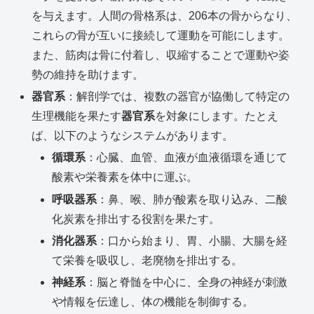
を与えます。人間の骨格系は、206本の骨からなり、
これらの骨が互いに接続して運動を可能にします。
また、筋肉は骨に付着し、収縮することで運動や姿
勢の維持を助けます。
器官系
：解剖学では、複数の器官が協働して特定の
生理機能を果たす
器官系
を対象にします。たとえ
ば、以下のようなシステムがあります。
循環系
：心臓、血管、血液が血液循環を通じて
酸素や栄養素を体中に運ぶ。
呼吸器系
：鼻、喉、肺が酸素を取り込み、二酸
化炭素を排出する役割を果たす。
消化器系
：口から始まり、胃、小腸、大腸を経
て栄養を吸収し、老廃物を排出する。
神経系
：脳と脊髄を中心に、全身の神経が刺激
や情報を伝達し、体の機能を制御する。