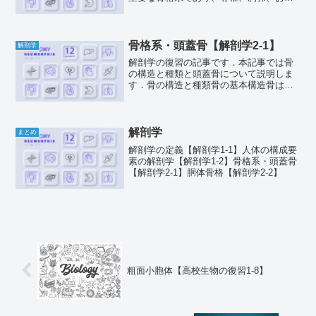
び骨盤が含まれます。この骨格系は、体
を支えるだけでなく、内臓の保護や体の
動きを支える役割を担っています。以下
では、各部分について詳し...
骨格系・頭蓋骨【解剖学2‐1】
解剖学
解剖学の復習の記事です．本記事では骨
の構造と種類と頭蓋骨について説明しま
す．骨の構造と種類骨の基本構造骨は、
有機物質（主にコラーゲン）と無機物質
（カルシウム塩）で構成され、この組み
合わせにより、骨は強度と柔軟性を兼ね
備えています。骨は大きく...
解剖学
まとめ
解剖学の定義【解剖学1-1】人体の構成要
素の解剖学【解剖学1‐2】骨格系・頭蓋骨
【解剖学2‐1】胴体骨格【解剖学2‐2】
粗面小胞体【高校生物の復習1‐8】