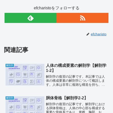
efcharistoをフォローする
efcharisto
関連記事
人体の構成要素の解剖学【解剖学
解剖学
1‐2】
解剖学の復習の記事です。本記事では人
体の構成要素の解剖学について概説しま
す。人体は非常に複雑な構造を持ち、細
胞、組織、器官、系統といった階層的な
構成を成しています。それぞれのレベル
で、特定の機能を果たすために高度に専
胴体骨格【解剖学2‐2】
解剖学
門化されています。本記事...
解剖学の復習の記事です。解剖学におけ
る胴体骨格は、人体の中心部を構成する
重要な骨格系であり、脊椎、胸郭、およ