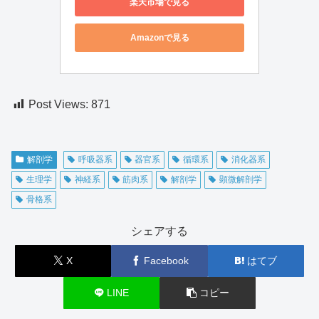
楽天市場で見る
Amazonで見る
Post Views:
871
解剖学
呼吸器系
器官系
循環系
消化器系
生理学
神経系
筋肉系
解剖学
顕微解剖学
骨格系
シェアする
X
Facebook
はてブ
LINE
コピー