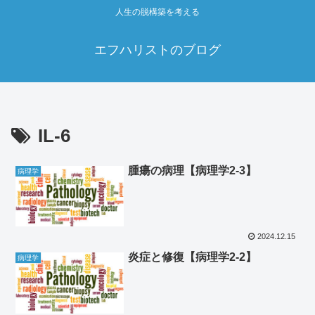
人生の脱構築を考える
エフハリストのブログ
IL-6
腫瘍の病理【病理学2‐3】
病理学
2024.12.15
炎症と修復【病理学2‐2】
病理学