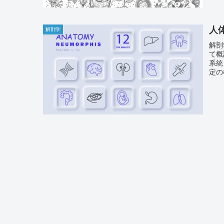
人
解剖学
解剖
て概
系統
定の