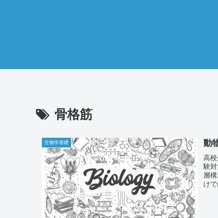
骨格筋
動
生物学基礎
高校
験対
層構
けで