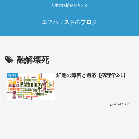
人生の脱構築を考える
エフハリストのブログ
融解壊死
細胞の障害と適応【病理学2‐1】
病理学
2024.10.23