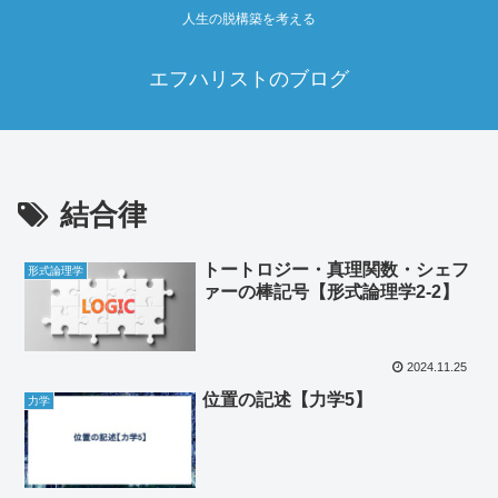
人生の脱構築を考える
エフハリストのブログ
結合律
トートロジー・真理関数・シェフ
形式論理学
ァーの棒記号【形式論理学2‐2】
2024.11.25
位置の記述【力学5】
力学