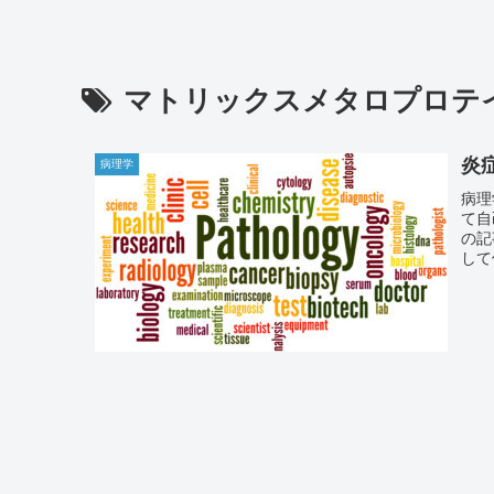
マトリックスメタロプロテ
炎
病理学
病理
て自
の記
して