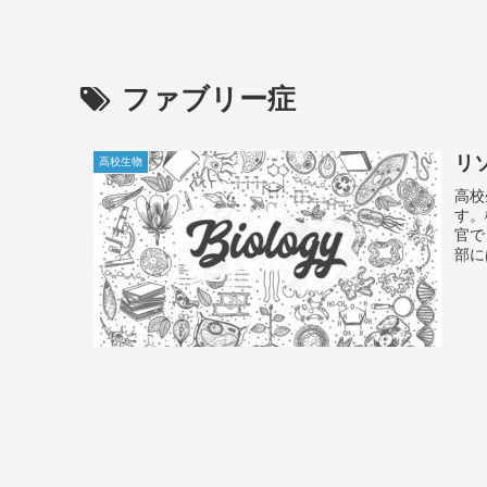
ファブリー症
リ
高校生物
高校
す。
官で
部に