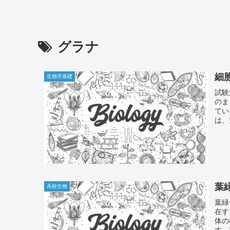
グラナ
細
生物学基礎
試験
のま
てい
は、
葉
高校生物
葉緑
在す
体の