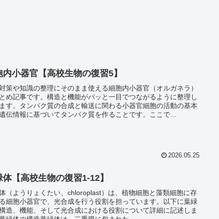
胞内小器官【高校生物の復習5】
対策や知識の整理にそのまま使える細胞内小器官（オルガネラ）
とめ記事です。構造と機能がパッと一目でつながるように整理し
ます。タンパク質の合成と輸送に関わる小器官細胞の活動の基本
遺伝情報に基づいてタンパク質を作ることです。ここで...
2026.05.25
緑体【高校生物の復習1-12】
体（ようりょくたい、chloroplast）は、植物細胞と藻類細胞に存
る細胞小器官で、光合成を行う役割を担っています。以下に葉緑
構造、機能、そして光合成における役割について詳細に記述しま