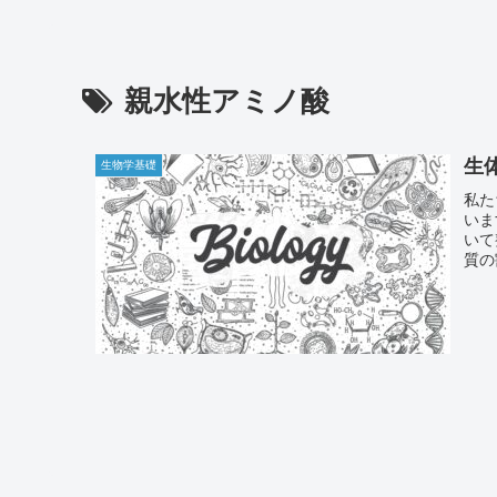
親水性アミノ酸
生
生物学基礎
私た
いま
いて
質の