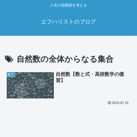
人生の脱構築を考える
エフハリストのブログ
自然数の全体からなる集合
自然数【数と式・高校数学の復
数学
習】
2024.07.15